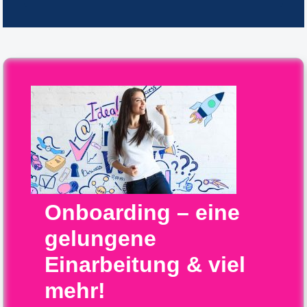
Onboarding – eine
gelungene
Einarbeitung & viel
mehr!